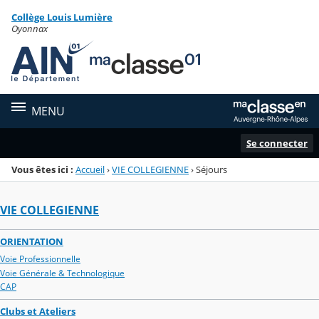
Panneau de gestion des cookies
Collège Louis Lumière
Menu de la rubrique
Contenu
Oyonnax
MENU
Se connecter
Vous êtes ici :
Accueil
›
VIE COLLEGIENNE
›
Séjours
VIE COLLEGIENNE
ORIENTATION
Voie Professionnelle
Voie Générale & Technologique
CAP
Clubs et Ateliers