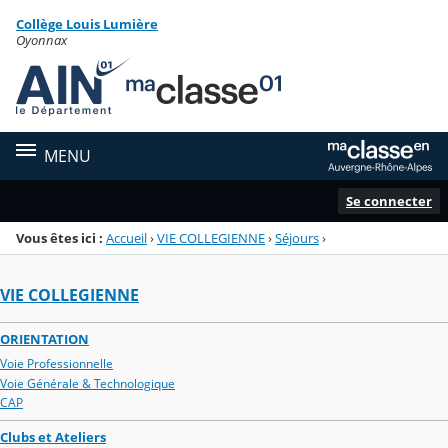
Panneau de gestion des cookies
Collège Louis Lumière
Menu de la rubrique
Contenu
Oyonnax
MENU
Se connecter
Vous êtes ici :
Accueil
›
VIE COLLEGIENNE
›
Séjours
›
VIE COLLEGIENNE
ORIENTATION
Voie Professionnelle
Voie Générale & Technologique
CAP
Clubs et Ateliers