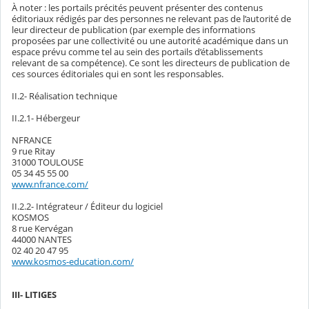
À noter : les portails précités peuvent présenter des contenus
éditoriaux rédigés par des personnes ne relevant pas de l’autorité de
leur directeur de publication (par exemple des informations
proposées par une collectivité ou une autorité académique dans un
espace prévu comme tel au sein des portails d’établissements
relevant de sa compétence). Ce sont les directeurs de publication de
ces sources éditoriales qui en sont les responsables.
II.2- Réalisation technique
II.2.1- Hébergeur
NFRANCE
9 rue Ritay
31000 TOULOUSE
05 34 45 55 00
www.nfrance.com/
II.2.2- Intégrateur / Éditeur du logiciel
KOSMOS
8 rue Kervégan
44000 NANTES
02 40 20 47 95
www.kosmos-education.com/
III- LITIGES