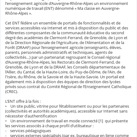
l'enseignement agricole d’Auvergne-Rhône-Alpes un environnement
numérique de travail (ENT) dénommé « Ma classe en Auvergne-
Rhône-Alpes ».
Cet ENT fédère un ensemble de portails de fonctionnalités et de
services accessibles via Internet et mis à disposition du public et des
différentes composantes de la communauté éducative du second
degré des académies de Clermont-Ferrand, de Grenoble, de Lyon et
de la Direction Régionale de l'Agriculture, de l'Alimentation et de la
Forêt (DRAAF) pour l’enseignement agricole (enseignants, élèves,
parents, personnels administratifs et techniques, agents de
collectivités…) par un partenariat regroupant le Conseil régional
d’Auvergne-Rhône-Alpes, les Rectorats de Clermont-Ferrand, de
Grenoble, de Lyon et de la DRAAF, les Conseils départementaux de
l’Allier, du Cantal, de la Haute-Loire, du Puy-de-Dôme, de l'Ain, de
l'Isère, du Rhône, de la Savoie et de la Haute-Savoie. Un portail est
également mis à disposition des équipes de direction des lycées
privés sous contrat du Comité Régional de l’Enseignement Catholique
(CREC).
L’ENT offre à la fois :
• Un site public, vitrine pour l’établissement ou pour les partenaires
(collectivités et autorités académiques), accessible sur Internet sans
nécessiter d'authentification
• Un environnement de travail en mode connecté [1] qui présente
les services associés à chaque profil d’utilisateur :
- services pédagogiques
- services externes spécialisés (par ex. bureautique en ligne comme