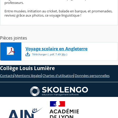
professeurs.
Entre musées, initiation au cricket, balade en barque, et promenades,
revivez grâce aux photos, ce voyage linguistique !
Pièces jointes
Voyage scolaire en Angleterre
Télécharger
( .
pdf
,
7.49
Mo
)
Collège Louis Lumière
Contacts
Mentions légales
Chartes d'utilisation
Données personnelles