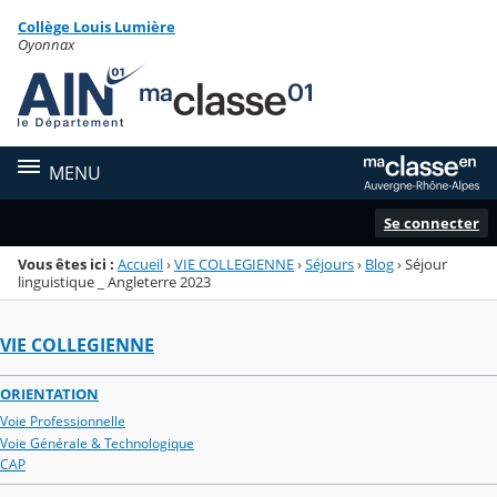
Panneau de gestion des cookies
Collège Louis Lumière
Menu de la rubrique
Contenu
Oyonnax
MENU
Se connecter
Vous êtes ici :
Accueil
›
VIE COLLEGIENNE
›
Séjours
›
Blog
›
Séjour
linguistique _ Angleterre 2023
VIE COLLEGIENNE
ORIENTATION
Voie Professionnelle
Voie Générale & Technologique
CAP