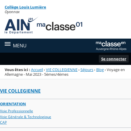
Panneau de gestion des cookies
Collège Louis Lumière
Menu de la rubrique
Contenu
Oyonnax
MENU
Se connecter
Vous êtes ici :
Accueil
›
VIE COLLEGIENNE
›
Séjours
›
Blog
›
Voyage en
Allemagne - Mai 2023 - 5èmes/4èmes
VIE COLLEGIENNE
ORIENTATION
Voie Professionnelle
Voie Générale & Technologique
CAP