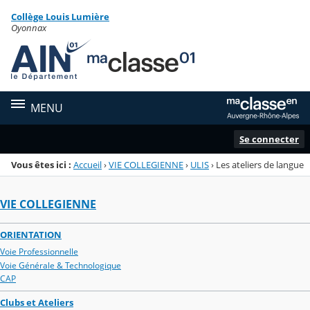
Panneau de gestion des cookies
Collège Louis Lumière
Menu de la rubrique
Contenu
Oyonnax
MENU
Se connecter
Vous êtes ici :
Accueil
›
VIE COLLEGIENNE
›
ULIS
›
Les ateliers de langue
VIE COLLEGIENNE
ORIENTATION
Voie Professionnelle
Voie Générale & Technologique
CAP
Clubs et Ateliers