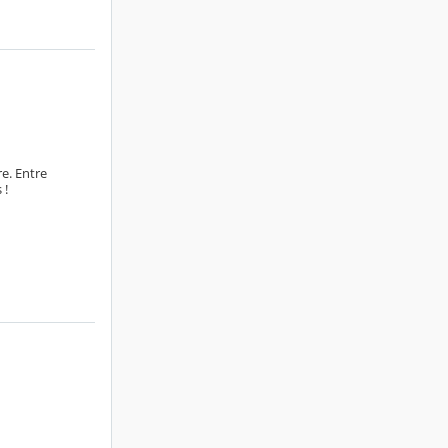
re. Entre
 !