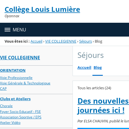
Panneau de gestion des cookies
Collège Louis Lumière
Menu de la rubrique
Contenu
Oyonnax
MENU
Vous êtes ici :
Accueil
›
VIE COLLEGIENNE
›
Séjours
›
Blog
Séjours
VIE COLLEGIENNE
Accueil
Blog
ORIENTATION
Voie Professionnelle
Voie Générale & Technologique
Tous les articles (24)
CAP
Des nouvelles
Clubs et Ateliers
Chorale
journées ici !
Foyer Socio Educatif - FSE
Association Sportive / EPS
Par ELSA CHAUVIN, publié le lun
Atelier Vidéo