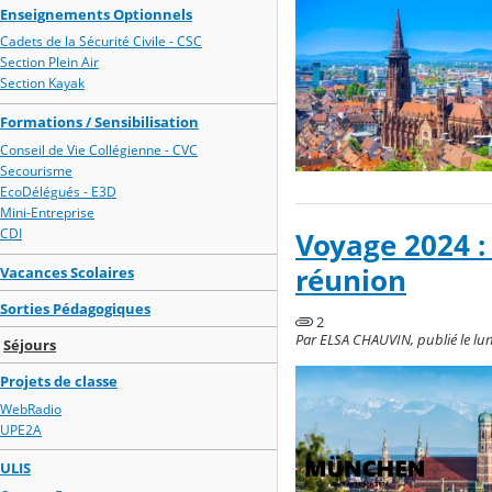
Enseignements Optionnels
Cadets de la Sécurité Civile - CSC
Section Plein Air
Section Kayak
Formations / Sensibilisation
Conseil de Vie Collégienne - CVC
Secourisme
EcoDélégués - E3D
Mini-Entreprise
CDI
Voyage 2024 :
réunion
Vacances Scolaires
Sorties Pédagogiques
2
Par ELSA CHAUVIN, publié le lun
Séjours
Projets de classe
WebRadio
UPE2A
ULIS