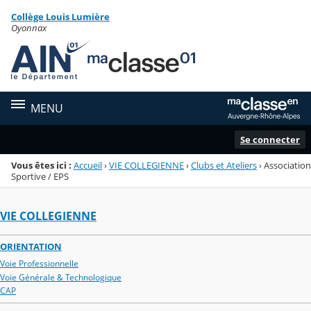
Panneau de gestion des cookies
Collège Louis Lumière
Menu de la rubrique
Contenu
Oyonnax
MENU
Se connecter
Vous êtes ici :
Accueil
›
VIE COLLEGIENNE
›
Clubs et Ateliers
›
Association
Sportive / EPS
VIE COLLEGIENNE
ORIENTATION
Voie Professionnelle
Voie Générale & Technologique
CAP