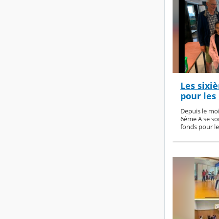
Les sixi
pour les
Depuis le moi
6ème A se son
fonds pour le