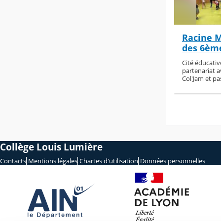
Racine M
des 6èm
Cité éducativ
partenariat a
Col'Jam et pa
Collège Louis Lumière
Contacts
Mentions légales
Chartes d'utilisation
Données personnelles