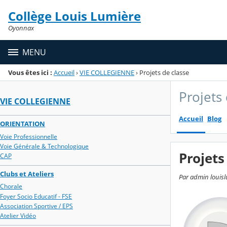
Panneau de gestion des cookies
Collège Louis Lumière
Menu de la rubrique
Contenu
Oyonnax
MENU
Vous êtes ici :
Accueil
›
VIE COLLEGIENNE
›
Projets de classe
Projets
VIE COLLEGIENNE
Accueil
Blog
ORIENTATION
Voie Professionnelle
Voie Générale & Technologique
Projets
CAP
Clubs et Ateliers
Par admin louisl
Chorale
Foyer Socio Educatif - FSE
Association Sportive / EPS
Atelier Vidéo