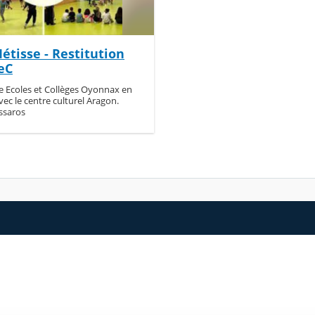
étisse - Restitution
eC
e Ecoles et Collèges Oyonnax en
vec le centre culturel Aragon.
ssaros