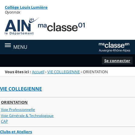
Panneau de gestion des cookies
Collège Louis Lumière
Menu de la rubrique
Contenu
Oyonnax
MENU
Se connecter
Vous êtes ici :
Accueil
›
VIE COLLEGIENNE
›
ORIENTATION
VIE COLLEGIENNE
ORIENTATION
Voie Professionnelle
Voie Générale & Technologique
CAP
Clubs et Ateliers