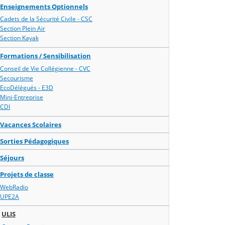
Enseignements Optionnels
Cadets de la Sécurité Civile - CSC
Section Plein Air
Section Kayak
Formations / Sensibilisation
Conseil de Vie Collégienne - CVC
Secourisme
EcoDélégués - E3D
Mini-Entreprise
CDI
Vacances Scolaires
Sorties Pédagogiques
Séjours
Projets de classe
WebRadio
UPE2A
ULIS