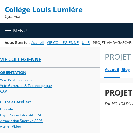
Panneau de gestion des cookies
Collège Louis Lumière
Menu de la rubrique
Contenu
Oyonnax
MENU
Vous êtes ici :
Accueil
›
VIE COLLEGIENNE
›
ULIS
›
PROJET MADAGASCAR
PROJET
VIE COLLEGIENNE
Accueil
Blog
ORIENTATION
Voie Professionnelle
Voie Générale & Technologique
PROJE
CAP
Clubs et Ateliers
Par MOLIGA DUVIG
Chorale
Foyer Socio Educatif - FSE
Association Sportive / EPS
Atelier Vidéo