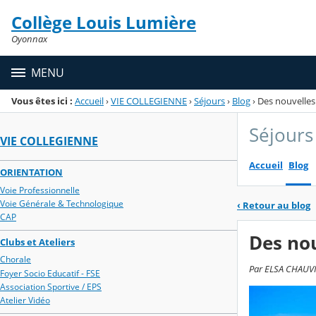
Panneau de gestion des cookies
Collège Louis Lumière
Menu de la rubrique
Contenu
Oyonnax
MENU
Vous êtes ici :
Accueil
›
VIE COLLEGIENNE
›
Séjours
›
Blog
›
Des nouvelles 
Séjours
VIE COLLEGIENNE
Accueil
Blog
ORIENTATION
Voie Professionnelle
Voie Générale & Technologique
‹
Retour au blog
CAP
Des nou
Clubs et Ateliers
Chorale
Par ELSA CHAUVIN
Foyer Socio Educatif - FSE
Association Sportive / EPS
Atelier Vidéo