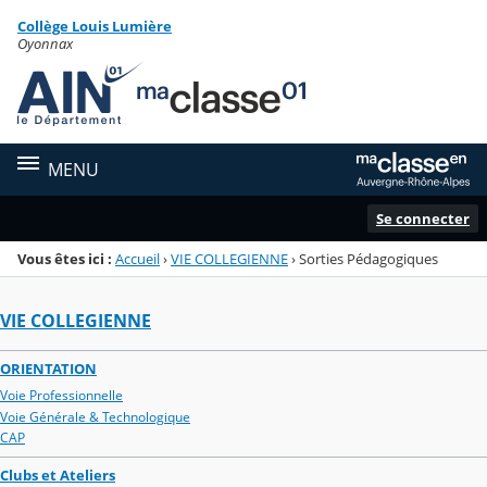
Panneau de gestion des cookies
Collège Louis Lumière
Menu de la rubrique
Contenu
Oyonnax
MENU
Se connecter
Vous êtes ici :
Accueil
›
VIE COLLEGIENNE
›
Sorties Pédagogiques
VIE COLLEGIENNE
ORIENTATION
Voie Professionnelle
Voie Générale & Technologique
CAP
Clubs et Ateliers