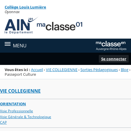
Panneau de gestion des cookies
Collège Louis Lumière
Menu de la rubrique
Contenu
Oyonnax
MENU
Se connecter
Vous êtes ici :
Accueil
›
VIE COLLEGIENNE
›
Sorties Pédagogiques
›
Blog
›
Passeport Culture
VIE COLLEGIENNE
ORIENTATION
Voie Professionnelle
Voie Générale & Technologique
CAP