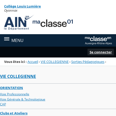
Panneau de gestion des cookies
Collège Louis Lumière
Menu de la rubrique
Contenu
Oyonnax
MENU
Se connecter
Vous êtes ici :
Accueil
›
VIE COLLEGIENNE
›
Sorties Pédagogiques
›
VIE COLLEGIENNE
ORIENTATION
Voie Professionnelle
Voie Générale & Technologique
CAP
Clubs et Ateliers