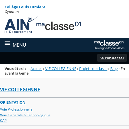
Panneau de gestion des cookies
Collège Louis Lumière
Menu de la rubrique
Contenu
Oyonnax
MENU
Se connecter
Vous êtes ici :
Accueil
›
VIE COLLEGIENNE
›
Projets de classe
›
Blog
›
En
avant la 6ème
VIE COLLEGIENNE
ORIENTATION
Voie Professionnelle
Voie Générale & Technologique
CAP