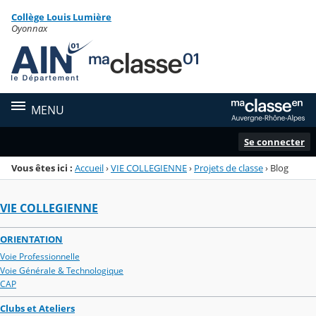
Panneau de gestion des cookies
Collège Louis Lumière
Menu de la rubrique
Contenu
Oyonnax
MENU
Se connecter
Vous êtes ici :
Accueil
›
VIE COLLEGIENNE
›
Projets de classe
›
Blog
VIE COLLEGIENNE
ORIENTATION
Voie Professionnelle
Voie Générale & Technologique
CAP
Clubs et Ateliers