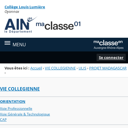
Panneau de gestion des cookies
Collège Louis Lumière
Menu de la rubrique
Contenu
Oyonnax
MENU
Se connecter
Vous êtes ici :
Accueil
›
VIE COLLEGIENNE
›
ULIS
›
PROJET MADAGASCAR
›
VIE COLLEGIENNE
ORIENTATION
Voie Professionnelle
Voie Générale & Technologique
CAP