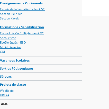
Enseignements Optionnels
Cadets de la Sécurité Civile - CSC
Section Plein Air
Section Kayak
Formations / Sensibilisation
Conseil de Vie Collégienne - CVC
Secourisme
EcoDélégués - E3D
Mini-Entreprise
CDI
Vacances Scolaires
Sorties Pédagogiques
Séjours
Projets de classe
WebRadio
UPE2A
ULIS