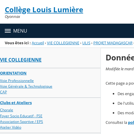
Panneau de gestion des cookies
Collège Louis Lumière
Menu de la rubrique
Contenu
Oyonnax
MENU
Vous êtes ici :
Accueil
›
VIE COLLEGIENNE
›
ULIS
›
PROJET MADAGASCAR
Donnée
VIE COLLEGIENNE
Modifiée le mard
ORIENTATION
Voie Professionnelle
Cette page a pou
Voie Générale & Technologique
CAP
Des enga
Clubs et Ateliers
De l'util
Chorale
Des modal
Foyer Socio Educatif - FSE
Association Sportive / EPS
Consultez la
po
Atelier Vidéo