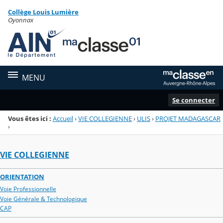
Panneau de gestion des cookies
Collège Louis Lumière
Menu de la rubrique
Contenu
Oyonnax
MENU
Se connecter
Vous êtes ici :
Accueil
›
VIE COLLEGIENNE
›
ULIS
›
PROJET MADAGASCAR
›
VIE COLLEGIENNE
ORIENTATION
Voie Professionnelle
Voie Générale & Technologique
CAP