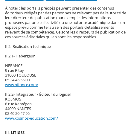
À noter : les portails précités peuvent présenter des contenus
éditoriaux rédigés par des personnes ne relevant pas de l’autorité de
leur directeur de publication (par exemple des informations
proposées par une collectivité ou une autorité académique dans un
espace prévu comme tel au sein des portails d’établissements
relevant de sa compétence). Ce sont les directeurs de publication de
ces sources éditoriales qui en sont les responsables.
II.2- Réalisation technique
II.2.1- Hébergeur
NFRANCE
9 rue Ritay
31000 TOULOUSE
05 34 45 55 00
www.nfrance.com/
II.2.2- Intégrateur / Éditeur du logiciel
KOSMOS
8 rue Kervégan
44000 NANTES
02 40 20 47 95
www.kosmos-education.com/
III- LITIGES