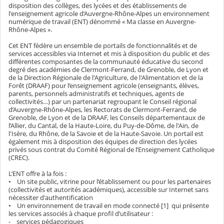
disposition des collèges, des lycées et des établissements de
l'enseignement agricole d’Auvergne-Rhône-Alpes un environnement
numérique de travail (ENT) dénommé « Ma classe en Auvergne-
Rhône-Alpes ».
Cet ENT fédère un ensemble de portails de fonctionnalités et de
services accessibles via Internet et mis à disposition du public et des
différentes composantes de la communauté éducative du second
degré des académies de Clermont-Ferrand, de Grenoble, de Lyon et
de la Direction Régionale de l'Agriculture, de l'Alimentation et de la
Forêt (DRAAF) pour l’enseignement agricole (enseignants, élèves,
parents, personnels administratifs et techniques, agents de
collectivités…) par un partenariat regroupant le Conseil régional
d’Auvergne-Rhône-Alpes, les Rectorats de Clermont-Ferrand, de
Grenoble, de Lyon et de la DRAAF, les Conseils départementaux de
l’Allier, du Cantal, de la Haute-Loire, du Puy-de-Dôme, de l'Ain, de
l'Isère, du Rhône, de la Savoie et de la Haute-Savoie. Un portail est
également mis à disposition des équipes de direction des lycées
privés sous contrat du Comité Régional de l’Enseignement Catholique
(CREC).
L’ENT offre à la fois :
• Un site public, vitrine pour l’établissement ou pour les partenaires
(collectivités et autorités académiques), accessible sur Internet sans
nécessiter d'authentification
• Un environnement de travail en mode connecté [1] qui présente
les services associés à chaque profil d’utilisateur :
- services pédagogiques