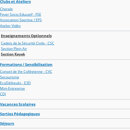
Clubs et Ateliers
Chorale
Foyer Socio Educatif - FSE
Association Sportive / EPS
Atelier Vidéo
Enseignements Optionnels
Cadets de la Sécurité Civile - CSC
Section Plein Air
Section Kayak
Formations / Sensibilisation
Conseil de Vie Collégienne - CVC
Secourisme
EcoDélégués - E3D
Mini-Entreprise
CDI
Vacances Scolaires
Sorties Pédagogiques
Séjours