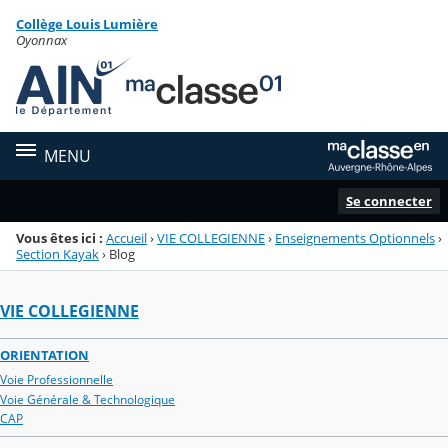
Panneau de gestion des cookies
Collège Louis Lumière
Menu de la rubrique
Contenu
Oyonnax
MENU
Se connecter
Vous êtes ici :
Accueil
›
VIE COLLEGIENNE
›
Enseignements Optionnels
›
Section Kayak
›
Blog
VIE COLLEGIENNE
ORIENTATION
Voie Professionnelle
Voie Générale & Technologique
CAP