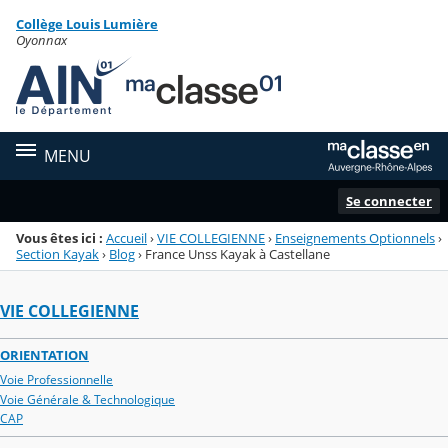
Panneau de gestion des cookies
Collège Louis Lumière
Menu de la rubrique
Contenu
Oyonnax
MENU
Se connecter
Vous êtes ici :
Accueil
›
VIE COLLEGIENNE
›
Enseignements Optionnels
›
Section Kayak
›
Blog
›
France Unss Kayak à Castellane
VIE COLLEGIENNE
ORIENTATION
Voie Professionnelle
Voie Générale & Technologique
CAP