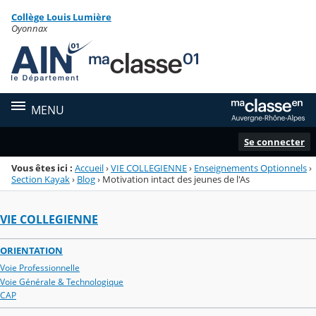
Panneau de gestion des cookies
Collège Louis Lumière
Menu de la rubrique
Contenu
Oyonnax
MENU
Se connecter
Vous êtes ici :
Accueil
›
VIE COLLEGIENNE
›
Enseignements Optionnels
›
Section Kayak
›
Blog
›
Motivation intact des jeunes de l'As
VIE COLLEGIENNE
ORIENTATION
Voie Professionnelle
Voie Générale & Technologique
CAP