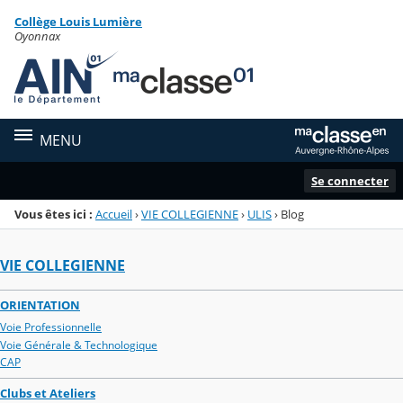
Panneau de gestion des cookies
Collège Louis Lumière
Menu de la rubrique
Contenu
Oyonnax
MENU
Se connecter
Vous êtes ici :
Accueil
›
VIE COLLEGIENNE
›
ULIS
›
Blog
VIE COLLEGIENNE
ORIENTATION
Voie Professionnelle
Voie Générale & Technologique
CAP
Clubs et Ateliers