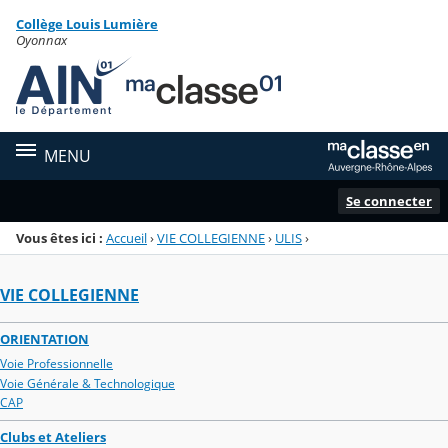
Panneau de gestion des cookies
Collège Louis Lumière
Menu de la rubrique
Contenu
Oyonnax
MENU
Se connecter
Vous êtes ici :
Accueil
›
VIE COLLEGIENNE
›
ULIS
›
VIE COLLEGIENNE
ORIENTATION
Voie Professionnelle
Voie Générale & Technologique
CAP
Clubs et Ateliers