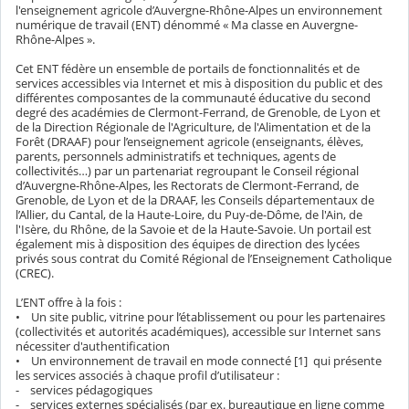
l'enseignement agricole d’Auvergne-Rhône-Alpes un environnement
numérique de travail (ENT) dénommé « Ma classe en Auvergne-
Rhône-Alpes ».
Cet ENT fédère un ensemble de portails de fonctionnalités et de
services accessibles via Internet et mis à disposition du public et des
différentes composantes de la communauté éducative du second
degré des académies de Clermont-Ferrand, de Grenoble, de Lyon et
de la Direction Régionale de l'Agriculture, de l'Alimentation et de la
Forêt (DRAAF) pour l’enseignement agricole (enseignants, élèves,
parents, personnels administratifs et techniques, agents de
collectivités…) par un partenariat regroupant le Conseil régional
d’Auvergne-Rhône-Alpes, les Rectorats de Clermont-Ferrand, de
Grenoble, de Lyon et de la DRAAF, les Conseils départementaux de
l’Allier, du Cantal, de la Haute-Loire, du Puy-de-Dôme, de l'Ain, de
l'Isère, du Rhône, de la Savoie et de la Haute-Savoie. Un portail est
également mis à disposition des équipes de direction des lycées
privés sous contrat du Comité Régional de l’Enseignement Catholique
(CREC).
L’ENT offre à la fois :
• Un site public, vitrine pour l’établissement ou pour les partenaires
(collectivités et autorités académiques), accessible sur Internet sans
nécessiter d'authentification
• Un environnement de travail en mode connecté [1] qui présente
les services associés à chaque profil d’utilisateur :
- services pédagogiques
- services externes spécialisés (par ex. bureautique en ligne comme