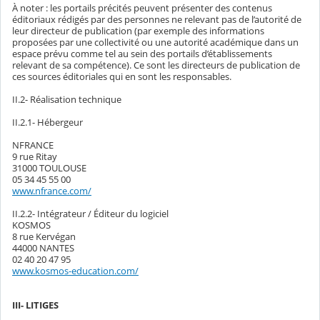
À noter : les portails précités peuvent présenter des contenus
éditoriaux rédigés par des personnes ne relevant pas de l’autorité de
leur directeur de publication (par exemple des informations
proposées par une collectivité ou une autorité académique dans un
espace prévu comme tel au sein des portails d’établissements
relevant de sa compétence). Ce sont les directeurs de publication de
ces sources éditoriales qui en sont les responsables.
II.2- Réalisation technique
II.2.1- Hébergeur
NFRANCE
9 rue Ritay
31000 TOULOUSE
05 34 45 55 00
www.nfrance.com/
II.2.2- Intégrateur / Éditeur du logiciel
KOSMOS
8 rue Kervégan
44000 NANTES
02 40 20 47 95
www.kosmos-education.com/
III- LITIGES