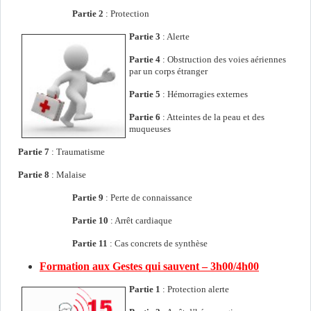
Partie 2
: Protection
Partie
3
: Alerte
Partie 4
: Obstruction des voies aériennes
par un corps étranger
Partie 5
: Hémorragies externes
Partie 6
: Atteintes de la peau et des
muqueuses
Partie 7
: Traumatisme
Partie 8
: Malaise
Partie 9
: Perte de connaissance
Partie 10
: Arrêt cardiaque
Partie 11
: Cas concrets de synthèse
Formation aux Gestes qui sauvent – 3h00/4h00
Partie 1
: Protection alerte