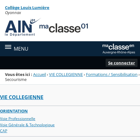
Panneau de gestion des cookies
Collège Louis Lumière
Menu de la rubrique
Contenu
Oyonnax
MENU
Se connecter
Vous êtes ici :
Accueil
›
VIE COLLEGIENNE
›
Formations / Sensibilisation
›
Secourisme
VIE COLLEGIENNE
ORIENTATION
Voie Professionnelle
Voie Générale & Technologique
CAP