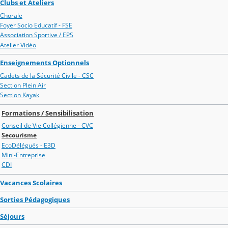
Clubs et Ateliers
Chorale
Foyer Socio Educatif - FSE
Association Sportive / EPS
Atelier Vidéo
Enseignements Optionnels
Cadets de la Sécurité Civile - CSC
Section Plein Air
Section Kayak
Formations / Sensibilisation
Conseil de Vie Collégienne - CVC
Secourisme
EcoDélégués - E3D
Mini-Entreprise
CDI
Vacances Scolaires
Sorties Pédagogiques
Séjours