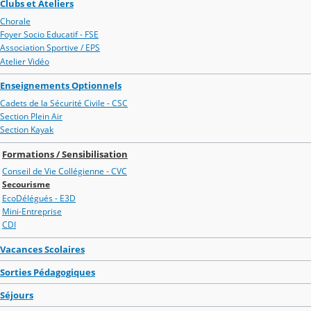
Clubs et Ateliers
Chorale
Foyer Socio Educatif - FSE
Association Sportive / EPS
Atelier Vidéo
Enseignements Optionnels
Cadets de la Sécurité Civile - CSC
Section Plein Air
Section Kayak
Formations / Sensibilisation
Conseil de Vie Collégienne - CVC
Secourisme
EcoDélégués - E3D
Mini-Entreprise
CDI
Vacances Scolaires
Sorties Pédagogiques
Séjours