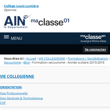
Panneau de gestion des cookies
Collège Louis Lumière
Menu de la rubrique
Contenu
Oyonnax
MENU
Se connecter
Vous êtes ici :
Accueil
›
VIE COLLEGIENNE
›
Formations / Sensibilisation
›
Secourisme
›
Blog
›
Formation secourisme - Année scolaire 2015/2016
VIE COLLEGIENNE
ORIENTATION
Voie Professionnelle
Voie Générale & Technologique
CAP