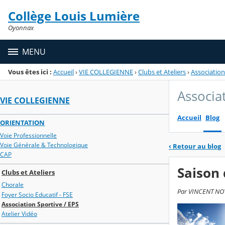
Panneau de gestion des cookies
Collège Louis Lumière
Menu de la rubrique
Contenu
Oyonnax
MENU
Vous êtes ici :
Accueil
›
VIE COLLEGIENNE
›
Clubs et Ateliers
›
Association
Associa
VIE COLLEGIENNE
Accueil
Blog
ORIENTATION
Voie Professionnelle
Voie Générale & Technologique
‹
Retour au blog
CAP
Saison 
Clubs et Ateliers
Chorale
Par VINCENT NOYE
Foyer Socio Educatif - FSE
Association Sportive / EPS
Atelier Vidéo