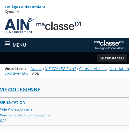
Panneau de gestion des cookies
Collège Louis Lumière
Menu de la rubrique
Contenu
Oyonnax
MENU
Se connecter
Vous êtes ici :
Accueil
›
VIE COLLEGIENNE
›
Clubs et Ateliers
›
Association
Sportive / EPS
›
Blog
VIE COLLEGIENNE
ORIENTATION
Voie Professionnelle
Voie Générale & Technologique
CAP