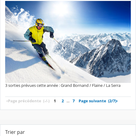
3 sorties prévues cette année : Grand Bornand / Flaine / La Serra
‹
Page précédente
(-/-)
1
2
…
7
Page suivante
(2/7)
›
Trier par