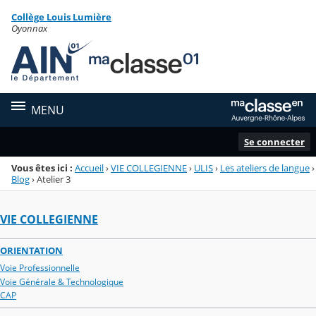
Panneau de gestion des cookies
Collège Louis Lumière
Menu de la rubrique
Contenu
Oyonnax
MENU
Se connecter
Vous êtes ici :
Accueil
›
VIE COLLEGIENNE
›
ULIS
›
Les ateliers de langue
›
Blog
›
Atelier 3
VIE COLLEGIENNE
ORIENTATION
Voie Professionnelle
Voie Générale & Technologique
CAP