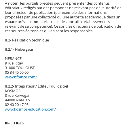
À noter : les portails précités peuvent présenter des contenus
éditoriaux rédigés par des personnes ne relevant pas de l’autorité de
leur directeur de publication (par exemple des informations
proposées par une collectivité ou une autorité académique dans un
espace prévu comme tel au sein des portails d’établissements
relevant de sa compétence). Ce sont les directeurs de publication de
ces sources éditoriales qui en sont les responsables.
II.2- Réalisation technique
II.2.1- Hébergeur
NFRANCE
9 rue Ritay
31000 TOULOUSE
05 34 45 55 00
www.nfrance.com/
II.2.2- Intégrateur / Éditeur du logiciel
KOSMOS
8 rue Kervégan
44000 NANTES
02 40 20 47 95
www.kosmos-education.com/
III- LITIGES