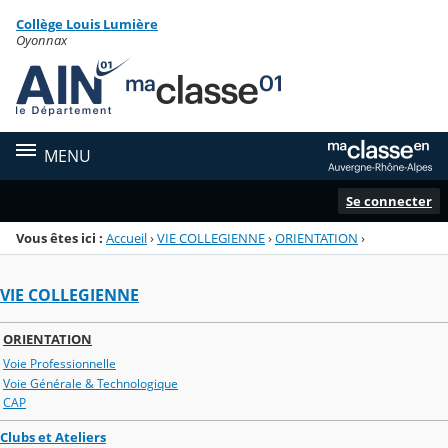
Panneau de gestion des cookies
Collège Louis Lumière
Menu de la rubrique
Contenu
Oyonnax
MENU
Se connecter
Vous êtes ici :
Accueil
›
VIE COLLEGIENNE
›
ORIENTATION
›
VIE COLLEGIENNE
ORIENTATION
Voie Professionnelle
Voie Générale & Technologique
CAP
Clubs et Ateliers