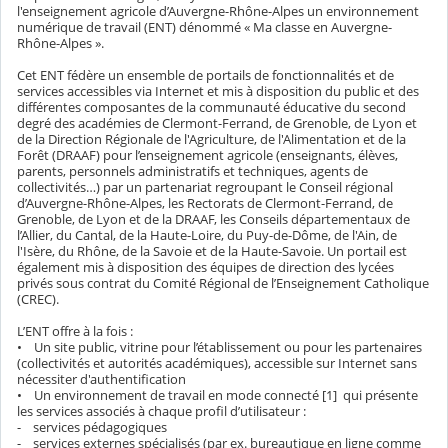
l'enseignement agricole d’Auvergne-Rhône-Alpes un environnement
numérique de travail (ENT) dénommé « Ma classe en Auvergne-
Rhône-Alpes ».
Cet ENT fédère un ensemble de portails de fonctionnalités et de
services accessibles via Internet et mis à disposition du public et des
différentes composantes de la communauté éducative du second
degré des académies de Clermont-Ferrand, de Grenoble, de Lyon et
de la Direction Régionale de l'Agriculture, de l'Alimentation et de la
Forêt (DRAAF) pour l’enseignement agricole (enseignants, élèves,
parents, personnels administratifs et techniques, agents de
collectivités…) par un partenariat regroupant le Conseil régional
d’Auvergne-Rhône-Alpes, les Rectorats de Clermont-Ferrand, de
Grenoble, de Lyon et de la DRAAF, les Conseils départementaux de
l’Allier, du Cantal, de la Haute-Loire, du Puy-de-Dôme, de l'Ain, de
l'Isère, du Rhône, de la Savoie et de la Haute-Savoie. Un portail est
également mis à disposition des équipes de direction des lycées
privés sous contrat du Comité Régional de l’Enseignement Catholique
(CREC).
L’ENT offre à la fois :
• Un site public, vitrine pour l’établissement ou pour les partenaires
(collectivités et autorités académiques), accessible sur Internet sans
nécessiter d'authentification
• Un environnement de travail en mode connecté [1] qui présente
les services associés à chaque profil d’utilisateur :
- services pédagogiques
- services externes spécialisés (par ex. bureautique en ligne comme