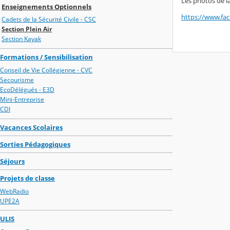
Les photos de l
Enseignements Optionnels
https://www.fa
Cadets de la Sécurité Civile - CSC
Section Plein Air
Section Kayak
Formations / Sensibilisation
Conseil de Vie Collégienne - CVC
Secourisme
EcoDélégués - E3D
Mini-Entreprise
CDI
Vacances Scolaires
Sorties Pédagogiques
Séjours
Projets de classe
WebRadio
UPE2A
ULIS