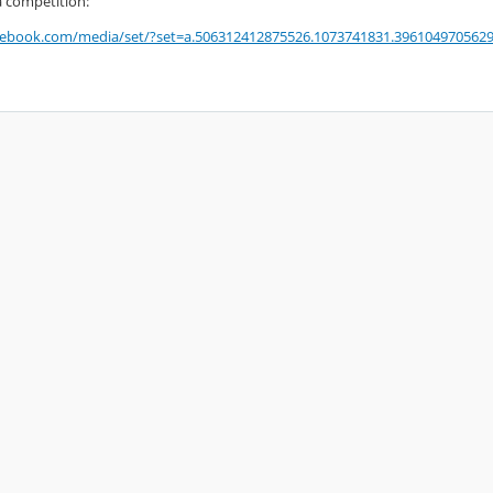
a compétition:
cebook.com/
media/set/?set=a.
506312412875526.1073741831.
396104970562