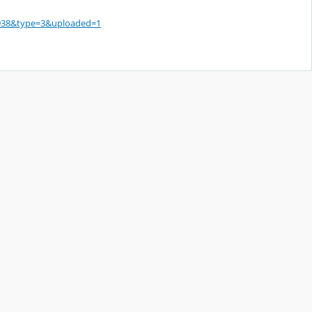
938&type=3&
uploaded=1