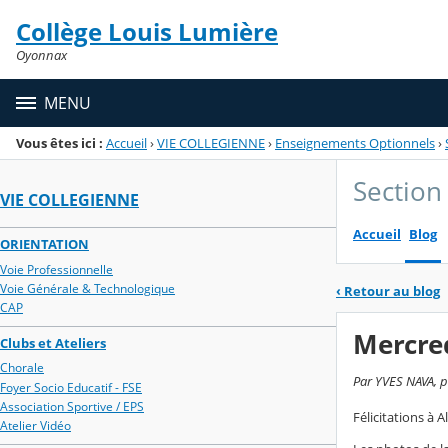
Panneau de gestion des cookies
Collège Louis Lumière
Menu de la rubrique
Contenu
Oyonnax
MENU
Vous êtes ici :
Accueil
›
VIE COLLEGIENNE
›
Enseignements Optionnels
›
Section 
VIE COLLEGIENNE
Accueil
Blog
ORIENTATION
Voie Professionnelle
Voie Générale & Technologique
‹
Retour au blog
CAP
Mercred
Clubs et Ateliers
Chorale
Par YVES NAVA, p
Foyer Socio Educatif - FSE
Association Sportive / EPS
Félicitations à 
Atelier Vidéo