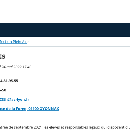
Section Plein Air
›
ts
i 24 mai 2022 17:40
74-81-95-55
5-50
035h@ac-lyon.fr
ute de la Forge, 01100 OYONNAX
rentrée de septembre 2021, les élèves et responsables légaux qui disposent 