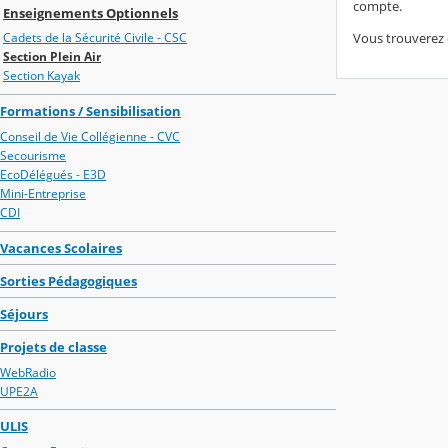
compte.
Enseignements Optionnels
Vous trouverez 
Cadets de la Sécurité Civile - CSC
Section Plein Air
Section Kayak
Formations / Sensibilisation
Conseil de Vie Collégienne - CVC
Secourisme
EcoDélégués - E3D
Mini-Entreprise
CDI
Vacances Scolaires
Sorties Pédagogiques
Séjours
Projets de classe
WebRadio
UPE2A
ULIS