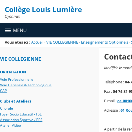
Panneau de gestion des cookies
Collège Louis Lumière
Menu de la rubrique
Contenu
Oyonnax
MENU
Vous êtes ici :
Accueil
›
VIE COLLEGIENNE
›
Enseignements Optionnels
›
Contac
VIE COLLEGIENNE
Modifiée le mard
ORIENTATION
Voie Professionnelle
Téléphone :
04-
Voie Générale & Technologique
CAP
Fax :
04-74-81-9
E-mail :
ce.0010
Clubs et Ateliers
Chorale
Adresse :
61 Ro
Foyer Socio Educatif - FSE
Association Sportive / EPS
Atelier Vidéo
A partir de la 