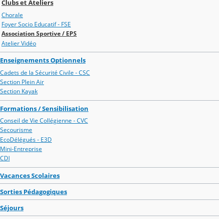
Clubs et Ateliers
Chorale
Foyer Socio Educatif - FSE
Association Sportive / EPS
Atelier Vidéo
Enseignements Optionnels
Cadets de la Sécurité Civile - CSC
Section Plein Air
Section Kayak
Formations / Sensibilisation
Conseil de Vie Collégienne - CVC
Secourisme
EcoDélégués - E3D
Mini-Entreprise
CDI
Vacances Scolaires
Sorties Pédagogiques
Séjours