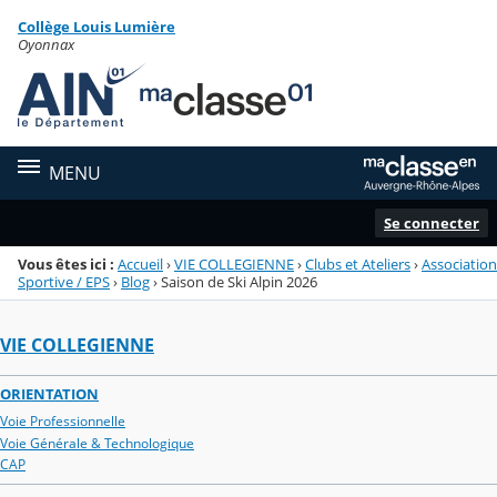
Panneau de gestion des cookies
Collège Louis Lumière
Menu de la rubrique
Contenu
Oyonnax
MENU
Se connecter
Vous êtes ici :
Accueil
›
VIE COLLEGIENNE
›
Clubs et Ateliers
›
Association
Sportive / EPS
›
Blog
›
Saison de Ski Alpin 2026
VIE COLLEGIENNE
ORIENTATION
Voie Professionnelle
Voie Générale & Technologique
CAP