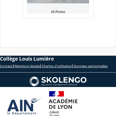
e
36 Photos
Collège Louis Lumière
Contacts
Mentions légales
Chartes d'utilisation
Données personnelles