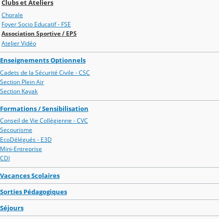
Clubs et Ateliers
Chorale
Foyer Socio Educatif - FSE
Association Sportive / EPS
Atelier Vidéo
Enseignements Optionnels
Cadets de la Sécurité Civile - CSC
Section Plein Air
Section Kayak
Formations / Sensibilisation
Conseil de Vie Collégienne - CVC
Secourisme
EcoDélégués - E3D
Mini-Entreprise
CDI
Vacances Scolaires
Sorties Pédagogiques
Séjours