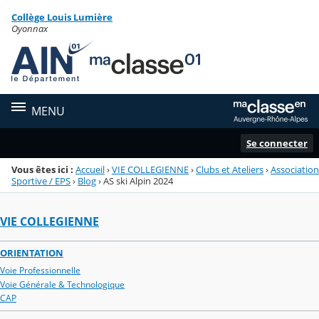
Panneau de gestion des cookies
Collège Louis Lumière
Menu de la rubrique
Contenu
Oyonnax
MENU
Se connecter
Vous êtes ici :
Accueil
›
VIE COLLEGIENNE
›
Clubs et Ateliers
›
Association
Sportive / EPS
›
Blog
›
AS ski Alpin 2024
VIE COLLEGIENNE
ORIENTATION
Voie Professionnelle
Voie Générale & Technologique
CAP