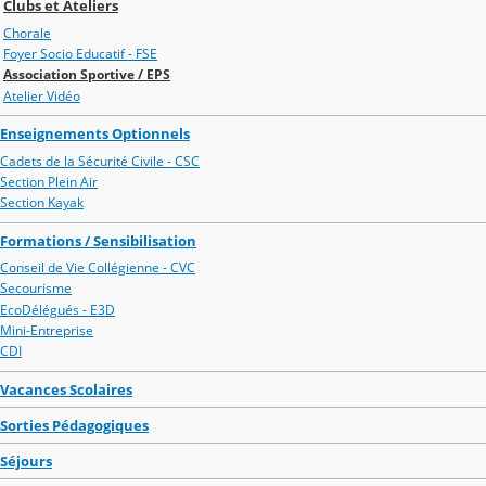
Clubs et Ateliers
Chorale
Foyer Socio Educatif - FSE
Association Sportive / EPS
Atelier Vidéo
Enseignements Optionnels
Cadets de la Sécurité Civile - CSC
Section Plein Air
Section Kayak
Formations / Sensibilisation
Conseil de Vie Collégienne - CVC
Secourisme
EcoDélégués - E3D
Mini-Entreprise
CDI
Vacances Scolaires
Sorties Pédagogiques
Séjours