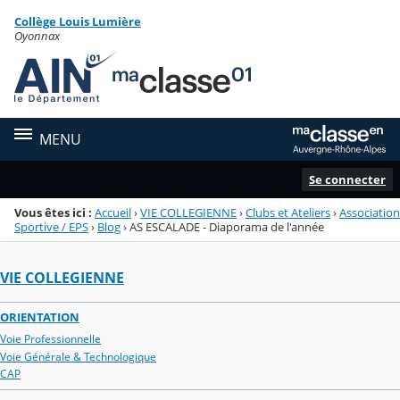
Panneau de gestion des cookies
Collège Louis Lumière
Menu de la rubrique
Contenu
Oyonnax
MENU
Se connecter
Vous êtes ici :
Accueil
›
VIE COLLEGIENNE
›
Clubs et Ateliers
›
Association
Sportive / EPS
›
Blog
›
AS ESCALADE - Diaporama de l'année
VIE COLLEGIENNE
ORIENTATION
Voie Professionnelle
Voie Générale & Technologique
CAP