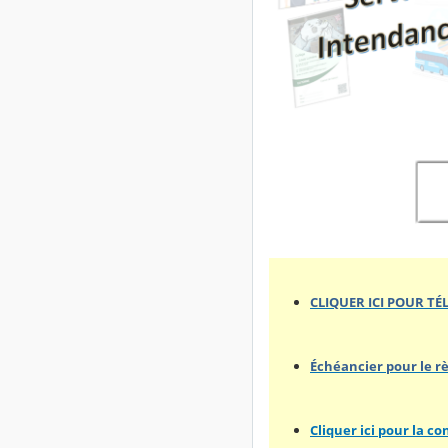
CLIQUER ICI POUR TÉ
Échéancier pour le r
Cliquer ici pour la c