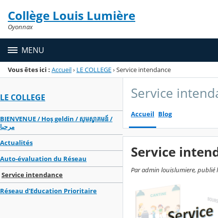
Panneau de gestion des cookies
Collège Louis Lumière
Menu de la rubrique
Contenu
Oyonnax
MENU
Vous êtes ici :
Accueil
›
LE COLLEGE
›
Service intendance
Service intend
LE COLLEGE
Accueil
Blog
BIENVENUE / Hoş geldin / សូមស្វាគមន៍ /
مرحبا
Actualités
Service inten
Auto-évaluation du Réseau
Par admin louislumiere, publié 
Service intendance
Réseau d'Education Prioritaire