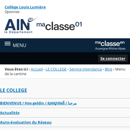
Panneau de gestion des cookies
Collège Louis Lumière
Menu de la rubrique
Contenu
Oyonnax
MENU
Se connecter
Vous êtes ici :
Accueil
›
LE COLLEGE
›
Service intendance
›
Blog
›
Menu
de la cantine
LE COLLEGE
BIENVENUE / Hoş geldin / សូមស្វាគមន៍ / مرحبا
Actualités
Auto-évaluation du Réseau