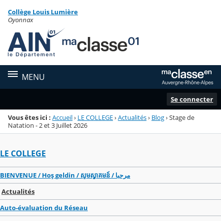
Panneau de gestion des cookies
Collège Louis Lumière
Menu de la rubrique
Contenu
Oyonnax
MENU
Se connecter
Vous êtes ici :
Accueil
›
LE COLLEGE
›
Actualités
›
Blog
›
Stage de
Natation - 2 et 3 Juillet 2026
LE COLLEGE
BIENVENUE / Hoş geldin / សូមស្វាគមន៍ / مرحبا
Actualités
Auto-évaluation du Réseau