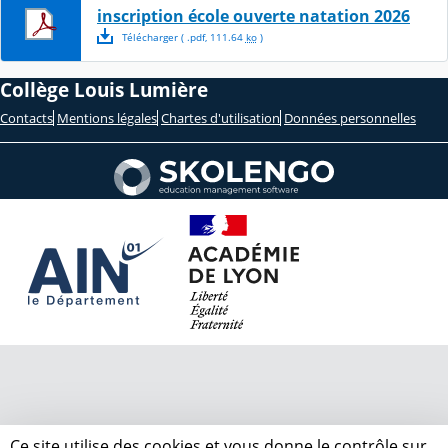
inscription école ouverte natation 2026
Télécharger
( .
pdf
,
111.64
ko
)
Collège Louis Lumière
Contacts
Mentions légales
Chartes d'utilisation
Données personnelles
Ce site utilise des cookies et vous donne le contrôle sur