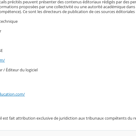
rtails précités peuvent présenter des contenus éditoriaux rédigés par des per
ormations proposées par une collectivité ou une autorité académique dans 
ompétence). Ce sont les directeurs de publication de ces sources éditoriales
n technique
r
SE
om/
ur / Éditeur du logiciel
ucation.com/
, il est fait attribution exclusive de juridiction aux tribunaux compétents du 