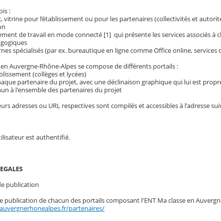
ois :
, vitrine pour l’établissement ou pour les partenaires (collectivités et autor
on
nt de travail en mode connecté [1] qui présente les services associés à cha
agogiques
nes spécialisés (par ex. bureautique en ligne comme Office online, services d
 en Auvergne-Rhône-Alpes se compose de différents portails :
blissement (collèges et lycées)
haque partenaire du projet, avec une déclinaison graphique qui lui est propr
n à l'ensemble des partenaires du projet
leurs adresses ou URL respectives sont compilés et accessibles à l'adresse sui
tilisateur est authentifié.
LEGALES
 de publication
de publication de chacun des portails composant l'ENT Ma classe en Auvergn
.auvergnerhonealpes.fr/partenaires/