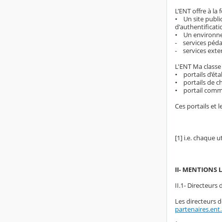
L’ENT offre à la f
• Un site public
d'authentificati
• Un environneme
- services péd
- services exter
L'ENT Ma classe
• portails d’éta
• portails de c
• portail commu
Ces portails et 
[1] i.e. chaque u
II- MENTIONS 
II.1- Directeurs
Les directeurs 
partenaires.ent