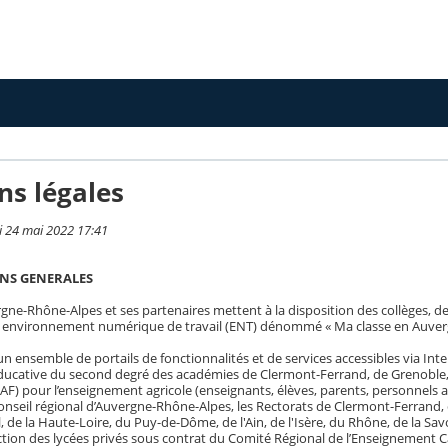
ns légales
i 24 mai 2022 17:41
ONS GENERALES
gne-Rhône-Alpes et ses partenaires mettent à la disposition des collèges, de
 environnement numérique de travail (ENT) dénommé « Ma classe en Auver
n ensemble de portails de fonctionnalités et de services accessibles via Int
ative du second degré des académies de Clermont-Ferrand, de Grenoble, de L
AF) pour l’enseignement agricole (enseignants, élèves, parents, personnels a
onseil régional d’Auvergne-Rhône-Alpes, les Rectorats de Clermont-Ferrand,
tal, de la Haute-Loire, du Puy-de-Dôme, de l'Ain, de l'Isère, du Rhône, de la S
ction des lycées privés sous contrat du Comité Régional de l’Enseignement C