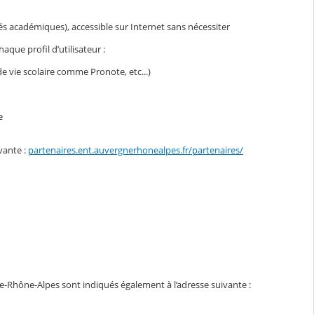
ités académiques), accessible sur Internet sans nécessiter
que profil d’utilisateur :
e vie scolaire comme Pronote, etc...)
e
vante :
partenaires.ent.auvergnerhonealpes.fr/partenaires/
e-Rhône-Alpes sont indiqués également à l’adresse suivante :