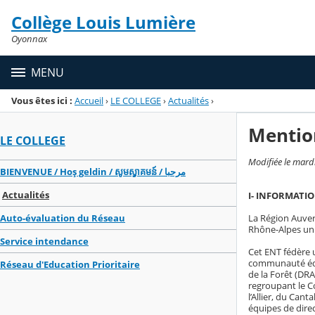
Panneau de gestion des cookies
Collège Louis Lumière
Menu de la rubrique
Contenu
Oyonnax
MENU
Vous êtes ici :
Accueil
›
LE COLLEGE
›
Actualités
›
Mentio
LE COLLEGE
Modifiée le mard
BIENVENUE / Hoş geldin / សូមស្វាគមន៍ / مرحبا
Actualités
I- INFORMATI
La Région Auver
Auto-évaluation du Réseau
Rhône-Alpes un
Service intendance
Cet ENT fédère u
communauté éduc
Réseau d'Education Prioritaire
de la Forêt (DRA
regroupant le C
l’Allier, du Can
équipes de dire