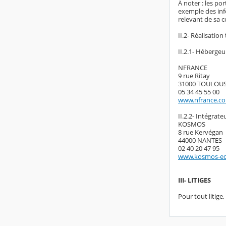
À noter : les po
exemple des inf
relevant de sa c
II.2- Réalisatio
II.2.1- Hébergeu
NFRANCE
9 rue Ritay
31000 TOULOU
05 34 45 55 00
www.nfrance.c
II.2.2- Intégrate
KOSMOS
8 rue Kervégan
44000 NANTES
02 40 20 47 95
www.kosmos-ed
III- LITIGES
Pour tout litige