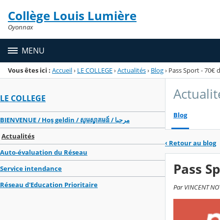
Panneau de gestion des cookies
Collège Louis Lumière
Menu de la rubrique
Contenu
Oyonnax
MENU
Vous êtes ici :
Accueil
›
LE COLLEGE
›
Actualités
›
Blog
›
Pass Sport - 70€ 
Actualit
LE COLLEGE
Blog
BIENVENUE / Hoş geldin / សូមស្វាគមន៍ / مرحبا
Actualités
‹
Retour au blog
Auto-évaluation du Réseau
Pass Sp
Service intendance
Réseau d'Education Prioritaire
Par VINCENT NOYE