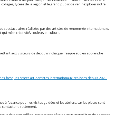
ollèges, lycées de la région et le grand public de venir explorer notre
ues spectaculaires réalisées par des artistes de renommée internationale.
qui mêle créativité, couleur, et culture.
rmettant aux visiteurs de découvrir chaque fresque et d'en apprendre
-fresques-street-art-dartistes-internationaux-realisees-depuis-2020-
à l'avance pour les visites guidées et les ateliers, car les places sont
us contacter directement.
cœur de notre collège. Nous avons hâte de vous accueillir et de partager