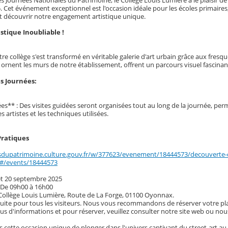
Cet événement exceptionnel est l'occasion idéale pour les écoles primaires, c
t découvrir notre engagement artistique unique.
stique Inoubliable !
re collège s'est transformé en véritable galerie d'art urbain grâce aux fresq
ornent les murs de notre établissement, offrent un parcours visuel fascinant 
 Journées:
ées** : Des visites guidées seront organisées tout au long de la journée, pe
s artistes et les techniques utilisées.
Pratiques
sdupatrimoine.culture.gouv.fr/w/377623/evenement/18444573/decouverte-des
e#/events/18444573
 et 20 septembre 2025
: De 09h00 à 16h00
 Collège Louis Lumière, Route de La Forge, 01100 Oyonnax.
tuite pour tous les visiteurs. Nous vous recommandons de réserver votre place 
lus d'informations et pour réserver, veuillez consulter notre site web ou no
cette occasion unique de plonger dans l'univers captivant du street-art au 