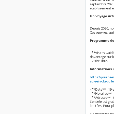
septembre 2025. 
établissement e
Un Voyage Arti
Depuis 2020, not
Ces œuvres, qui 
Programme des
- **Visites Guid
davantage sur le
- Visite libre.
Informations 
https://journee
au-sein-du-coll
- **Date** : 19
- **Horaires** 
- **Adresse** :
L'entrée est gra
limitées. Pour p
Ne manquez pas 