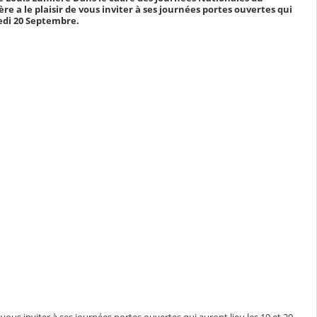
re a le plaisir de vous inviter à ses journées portes ouvertes qui
edi 20 Septembre.
vous inviter à ses journées portes ouvertes qui auront lieu les 19 et 20