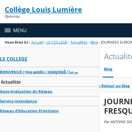
Panneau de gestion des cookies
Collège Louis Lumière
Menu de la rubrique
Contenu
Oyonnax
MENU
Vous êtes ici :
Accueil
›
LE COLLEGE
›
Actualités
›
Blog
›
JOURNEES EUROP
Actualit
LE COLLEGE
Blog
BIENVENUE / Hoş geldin / សូមស្វាគមន៍ / مرحبا
Actualités
‹
Retour au blog
Auto-évaluation du Réseau
JOURNE
Service intendance
FRESQU
Réseau d'Education Prioritaire
Par ANTOINE DEPI