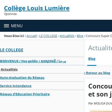
Panneau de gestion des cookies
Collège Louis Lumière
Menu de la rubrique
Contenu
Oyonnax
MENU
Vous êtes ici :
Accueil
›
LE COLLEGE
›
Actualités
›
Blog
›
Concours Super Ca
Actualit
LE COLLEGE
Blog
BIENVENUE / Hoş geldin / សូមស្វាគមន៍ / مرحبا
Actualités
‹
Retour au blog
Auto-évaluation du Réseau
Concour
Service intendance
et son 
Réseau d'Education Prioritaire
Par MOLIGA DUVIG