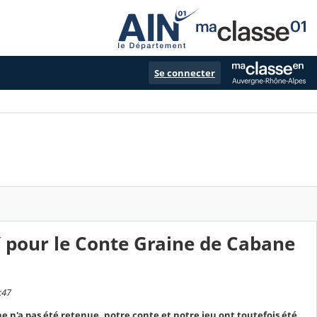
Se connecter
 pour le Conte Graine de Cabane
:47
n'a pas été retenue, notre conte et notre jeu ont toutefois été