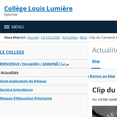
Panneau de gestion des cookies
Collège Louis Lumière
Menu de la rubrique
Contenu
Oyonnax
MENU
Vous êtes ici :
Accueil
›
LE COLLEGE
›
Actualités
›
Blog
›
Clip du Carnaval 
Actualit
LE COLLEGE
Blog
BIENVENUE / Hoş geldin / សូមស្វាគមន៍ / مرحبا
Actualités
‹
Retour au blog
Auto-évaluation du Réseau
Clip du
Service intendance
Réseau d'Education Prioritaire
Par PIERRE MARE, 