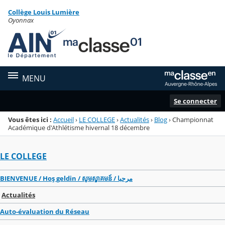
Panneau de gestion des cookies
Collège Louis Lumière
Menu de la rubrique
Contenu
Oyonnax
MENU
Se connecter
Vous êtes ici :
Accueil
›
LE COLLEGE
›
Actualités
›
Blog
›
Championnat
Académique d'Athlétisme hivernal 18 décembre
LE COLLEGE
BIENVENUE / Hoş geldin / សូមស្វាគមន៍ / مرحبا
Actualités
Auto-évaluation du Réseau