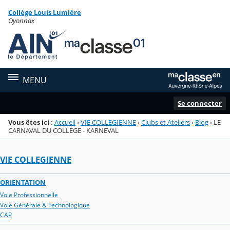
Panneau de gestion des cookies
Collège Louis Lumière
Menu de la rubrique
Contenu
Oyonnax
MENU
Se connecter
Vous êtes ici :
Accueil
›
VIE COLLEGIENNE
›
Clubs et Ateliers
›
Blog
›
LE
CARNAVAL DU COLLEGE - KARNEVAL
VIE COLLEGIENNE
ORIENTATION
Voie Professionnelle
Voie Générale & Technologique
CAP