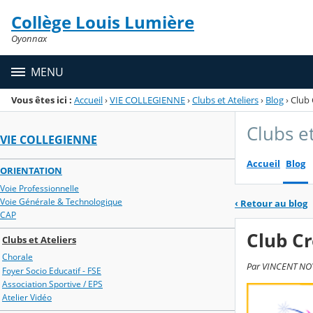
Panneau de gestion des cookies
Collège Louis Lumière
Menu de la rubrique
Contenu
Oyonnax
MENU
Vous êtes ici :
Accueil
›
VIE COLLEGIENNE
›
Clubs et Ateliers
›
Blog
›
Club 
Clubs et
VIE COLLEGIENNE
Accueil
Blog
ORIENTATION
Voie Professionnelle
Voie Générale & Technologique
‹
Retour au blog
CAP
Club Cr
Clubs et Ateliers
Chorale
Par VINCENT NOYE
Foyer Socio Educatif - FSE
Association Sportive / EPS
Atelier Vidéo