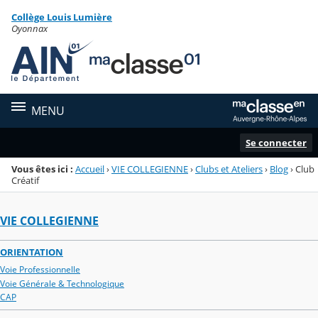
Panneau de gestion des cookies
Collège Louis Lumière
Menu de la rubrique
Contenu
Oyonnax
MENU
Se connecter
Vous êtes ici :
Accueil
›
VIE COLLEGIENNE
›
Clubs et Ateliers
›
Blog
›
Club
Créatif
VIE COLLEGIENNE
ORIENTATION
Voie Professionnelle
Voie Générale & Technologique
CAP