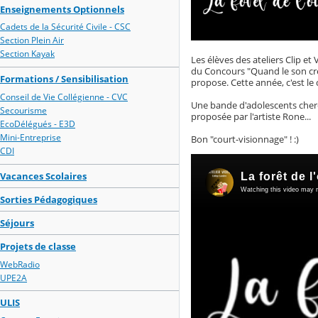
Enseignements Optionnels
Cadets de la Sécurité Civile - CSC
Section Plein Air
Section Kayak
Les élèves des ateliers Clip et
du Concours "Quand le son cré
Formations / Sensibilisation
propose. Cette année, c'est l
Conseil de Vie Collégienne - CVC
Une bande d'adolescents cherch
Secourisme
proposée par l'artiste Rone...
EcoDélégués - E3D
Mini-Entreprise
Bon "court-visionnage" ! :)
CDI
Vacances Scolaires
Sorties Pédagogiques
Séjours
Projets de classe
WebRadio
UPE2A
ULIS