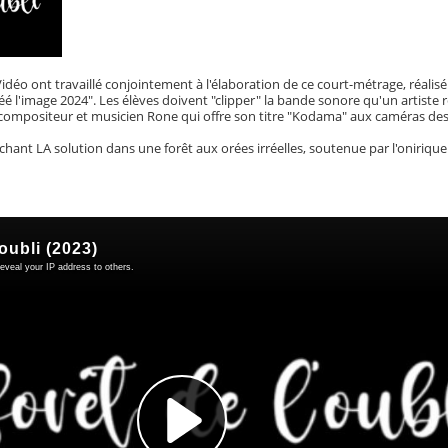
 Vidéo ont travaillé conjointement à l'élaboration de ce court-métrage, réalis
é l'image 2024". Les élèves doivent "clipper" la bande sonore qu'un artiste
e compositeur et musicien Rone qui offre son titre "Kodama" aux caméras des
ant LA solution dans une forêt aux orées irréelles, soutenue par l'onirique