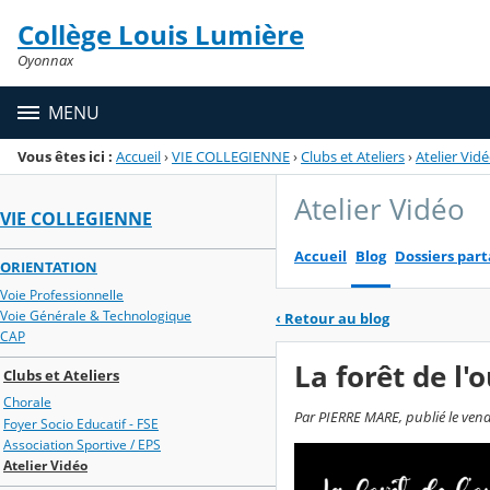
Panneau de gestion des cookies
Collège Louis Lumière
Menu de la rubrique
Contenu
Oyonnax
MENU
Vous êtes ici :
Accueil
›
VIE COLLEGIENNE
›
Clubs et Ateliers
›
Atelier Vid
Atelier Vidéo
VIE COLLEGIENNE
Accueil
Blog
Dossiers par
ORIENTATION
Voie Professionnelle
Voie Générale & Technologique
‹
Retour au blog
CAP
La forêt de l'o
Clubs et Ateliers
Chorale
Par PIERRE MARE, publié le vendr
Foyer Socio Educatif - FSE
Association Sportive / EPS
Atelier Vidéo