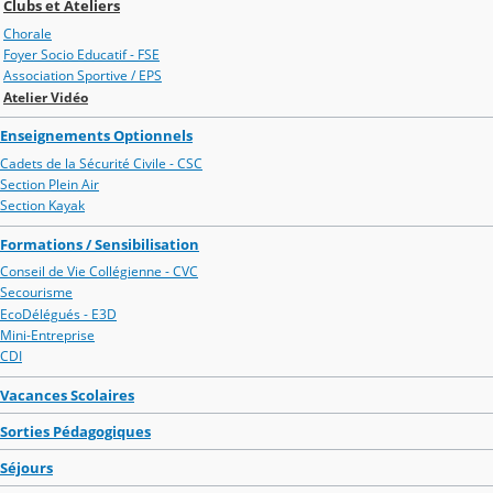
Clubs et Ateliers
Chorale
Foyer Socio Educatif - FSE
Association Sportive / EPS
Atelier Vidéo
Enseignements Optionnels
Cadets de la Sécurité Civile - CSC
Section Plein Air
Section Kayak
Formations / Sensibilisation
Conseil de Vie Collégienne - CVC
Secourisme
EcoDélégués - E3D
Mini-Entreprise
CDI
Vacances Scolaires
Sorties Pédagogiques
Séjours