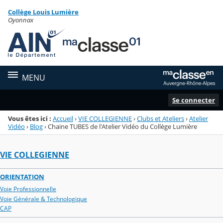
Panneau de gestion des cookies
Collège Louis Lumière
Menu de la rubrique
Contenu
Oyonnax
MENU
Se connecter
Vous êtes ici :
Accueil
›
VIE COLLEGIENNE
›
Clubs et Ateliers
›
Atelier
Vidéo
›
Blog
›
Chaine TUBES de l'Atelier Vidéo du Collège Lumière
VIE COLLEGIENNE
ORIENTATION
Voie Professionnelle
Voie Générale & Technologique
CAP