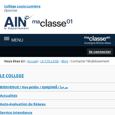
Panneau de gestion des cookies
Collège Louis Lumière
Menu de la rubrique
Contenu
Oyonnax
MENU
Se connecter
Vous êtes ici :
Accueil
›
LE COLLEGE
›
Blog
›
Contacter l'établissement
LE COLLEGE
BIENVENUE / Hoş geldin / សូមស្វាគមន៍ / مرحبا
Actualités
Auto-évaluation du Réseau
Service intendance